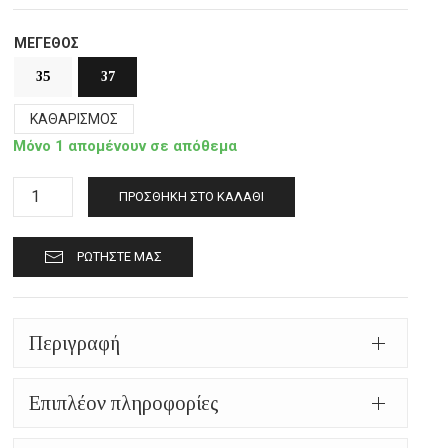
ΜΈΓΕΘΟΣ
35
37
ΚΑΘΑΡΙΣΜΌΣ
Μόνο 1 απομένουν σε απόθεμα
Γούνινες
ΠΡΟΣΘΉΚΗ ΣΤΟ ΚΑΛΆΘΙ
παντόφλες
Καστοριάς
ΡΩΤΉΣΤΕ ΜΑΣ
κλειστές
mp422
καφέ
ποσότητα
Περιγραφή
Επιπλέον πληροφορίες