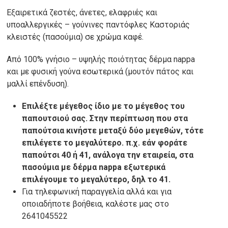
Εξαιρετικά ζεστές, άνετες, ελαφριές και
υποαλλεργικές – γούνινες παντόφλες Καστοριάς
κλειστές (πασούμια) σε χρώμα καφέ.
Από 100% γνήσιο – υψηλής ποιότητας δέρμα nappa
και με φυσική γούνα εσωτερικά (μουτόν πάτος και
μαλλί επένδυση).
Επιλέξτε μέγεθος ίδιο με το μέγεθος του
παπουτσιού σας. Στην περίπτωση που στα
παπούτσια κινήστε μεταξύ δύο μεγεθών, τότε
επιλέγετε το μεγαλύτερο. π.χ. εάν φοράτε
παπούτσι 40 ή 41, ανάλογα την εταιρεία, στα
πασούμια με δέρμα nappa εξωτερικά
επιλέγουμε το μεγαλύτερο, δηλ το 41.
Για τηλεφωνική παραγγελία αλλά και για
οποιαδήποτε βοήθεια, καλέστε μας στο
2641045522