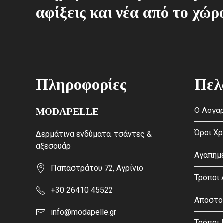
αφίξεις και νέα από το χώρ
Πληροφορίες
Πελ
Ο Λογαρ
MODAPELLE
Όροι Χ
Δερμάτινα ενδύματα, τσάντες &
αξεσουάρ
Αγαπημ
Παπαστράτου 72, Αγρίνιο
Τρόποι
+30 26410 45522
Αποστο
info@modapelle.gr
Τρόποι