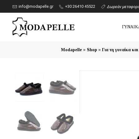
info@modapelle.gr
+30 26410 45522
Δωρεάν μεταφορικ
ΓΥΝΑΙΚ
»
»
Modapelle
Shop
Για τη γυναίκα και