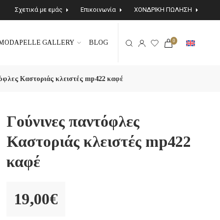
Σχετικά με εμάς
Επικοινωνία
ΧΟΝΔΡΙΚΗ ΠΩΛΗΣΗ
0
MODAPELLE GALLERY
BLOG
τόφλες Καστοριάς κλειστές mp422 καφέ
Γούνινες παντόφλες
Καστοριάς κλειστές mp422
καφέ
19,00
€