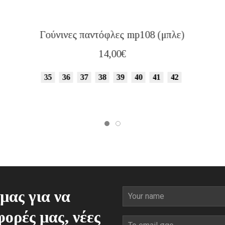
Γούνινες παντόφλες mp108 (μπλε)
14,00
€
35
36
37
38
39
40
41
42
μας για να
ορές μας, νέες