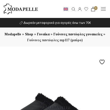
0
Δωρεάν μεταφορικά για αγορές άνω των 70€
»
»
»
»
Modapelle
Shop
Γυναίκα
Γούνινες παντόφλες γυναικείες
Γούνινες παντόφλες mp117 (μαύρο)