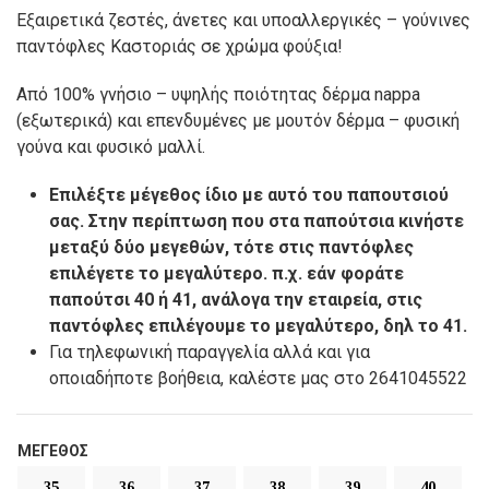
Εξαιρετικά ζεστές, άνετες και υποαλλεργικές – γούνινες
παντόφλες Καστοριάς σε χρώμα φούξια!
Από 100% γνήσιο – υψηλής ποιότητας δέρμα nappa
(εξωτερικά) και επενδυμένες με μουτόν δέρμα – φυσική
γούνα και φυσικό μαλλί.
Επιλέξτε μέγεθος ίδιο με αυτό του παπουτσιού
σας. Στην περίπτωση που στα παπούτσια κινήστε
μεταξύ δύο μεγεθών, τότε στις παντόφλες
επιλέγετε το μεγαλύτερο. π.χ. εάν φοράτε
παπούτσι 40 ή 41, ανάλογα την εταιρεία, στις
παντόφλες επιλέγουμε το μεγαλύτερο, δηλ το 41.
Για τηλεφωνική παραγγελία αλλά και για
οποιαδήποτε βοήθεια, καλέστε μας στο 2641045522
ΜΈΓΕΘΟΣ
35
36
37
38
39
40