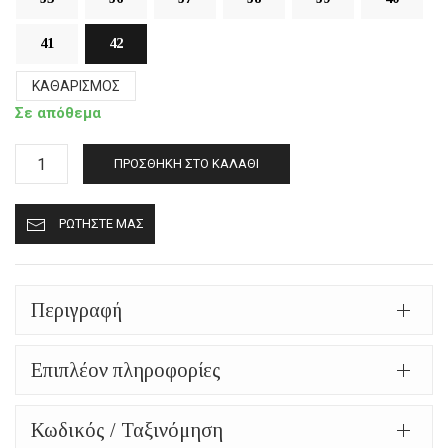
41
42
ΚΑΘΑΡΙΣΜΌΣ
Σε απόθεμα
Γούνινες
ΠΡΟΣΘΉΚΗ ΣΤΟ ΚΑΛΆΘΙ
παντόφλες
mp125
ΡΩΤΉΣΤΕ ΜΑΣ
(φούξια)
ποσότητα
Περιγραφή
Επιπλέον πληροφορίες
Κωδικός / Ταξινόμηση