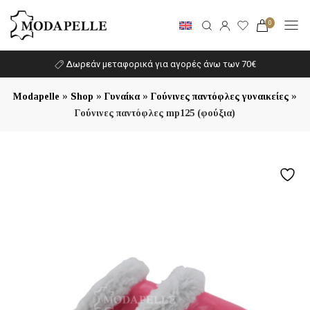
0
Δωρεάν μεταφορικά για αγορές άνω των 70€
»
»
»
»
Modapelle
Shop
Γυναίκα
Γούνινες παντόφλες γυναικείες
Γούνινες παντόφλες mp125 (φούξια)