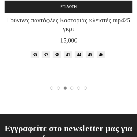
ΕΠΙΛΟΓΉ
Αυτό
Γούνινες παντόφλες Καστοριάς κλειστές mp425
το
γκρι
προϊόν
έχει
15,00
€
πολλαπλές
παραλλαγές.
35
37
38
41
44
45
46
Οι
επιλογές
μπορούν
να
επιλεγούν
στη
σελίδα
του
προϊόντος
Εγγραφείτε στο newsletter μας για