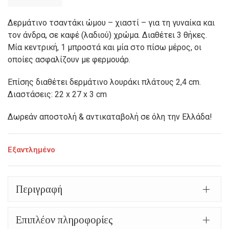
price
Η
was:
τρέχουσα
Δερμάτινο τσαντάκι ώμου – χιαστί – για τη γυναίκα και
τον άνδρα, σε καφέ (λαδιού) χρώμα. Διαθέτει 3 θήκες.
75,00€.
τιμή
Μία κεντρική, 1 μπροστά και μία στο πίσω μέρος, οι
είναι:
οποίες ασφαλίζουν με φερμουάρ.
63,50€.
Επίσης διαθέτει δερμάτινο λουράκι πλάτους 2,4 cm.
Διαστάσεις: 22 x 27 x 3 cm
Δωρεάν αποστολή & αντικαταβολή σε όλη την Ελλάδα!
Εξαντλημένο
Περιγραφή
Επιπλέον πληροφορίες