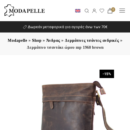
0
Δωρεάν μεταφορικά για αγορές άνω των 70€
»
»
»
»
Modapelle
Shop
Άνδρας
Δερμάτινες τσάντες ανδρικές
Δερμάτινο τσαντάκι ώμου mp 1960 brown
-15%