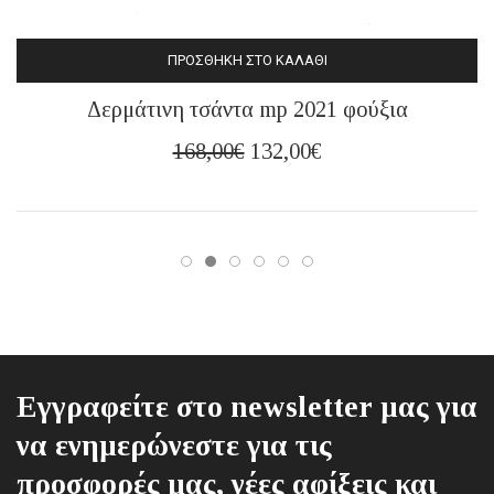
ΠΡΟΣΘΉΚΗ ΣΤΟ ΚΑΛΆΘΙ
Δερμάτινη τσάντα mp 2021 φούξια
Original
Η
168,00
€
132,00
€
price
τρέχουσα
was:
τιμή
168,00€.
είναι:
132,00€.
Εγγραφείτε στο newsletter μας για
να ενημερώνεστε για τις
προσφορές μας, νέες αφίξεις και