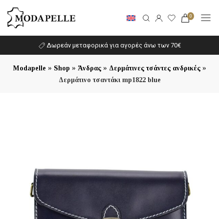
0
Δωρεάν μεταφορικά για αγορές άνω των 70€
»
»
»
»
Modapelle
Shop
Άνδρας
Δερμάτινες τσάντες ανδρικές
Δερμάτινο τσαντάκι mp1822 blue