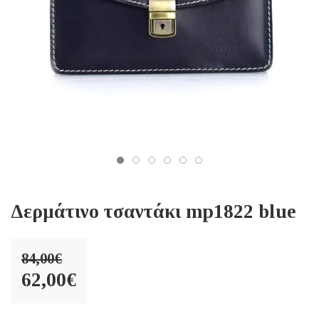
Δερμάτινο τσαντάκι mp1822 blue
84,00
€
Original
62,00
€
price
Η