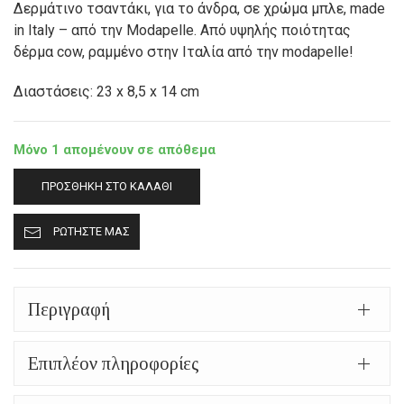
was:
τρέχουσα
Δερμάτινο τσαντάκι, για το άνδρα, σε χρώμα μπλε, made
in Italy – από την Modapelle. Από υψηλής ποιότητας
84,00€.
τιμή
δέρμα cow, ραμμένο στην Ιταλία από την modapelle!
είναι:
Διαστάσεις: 23 x 8,5 x 14 cm
62,00€.
Μόνο 1 απομένουν σε απόθεμα
ΠΡΟΣΘΉΚΗ ΣΤΟ ΚΑΛΆΘΙ
ΡΩΤΉΣΤΕ ΜΑΣ
Περιγραφή
Επιπλέον πληροφορίες