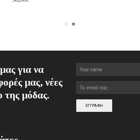
price
τρέχουσα
was:
τιμή
128,00€.
είναι:
96,00€.
μας για να
ορές μας, νέες
ο της μόδας.
ΕΓΓΡΑΦΗ