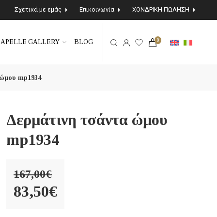
Σχετικά με εμάς
Επικοινωνία
ΧΟΝΔΡΙΚΗ ΠΩΛΗΣΗ
0
APELLE GALLERY
BLOG
 ώμου mp1934
Δερμάτινη τσάντα ώμου
mp1934
167,00
€
Original
83,50
€
price
Η