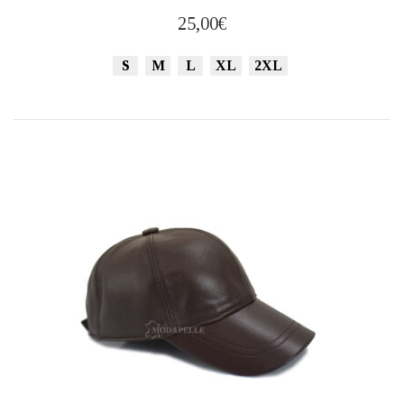
προϊόν
25,00
€
έχει
πολλαπλές
S
M
L
XL
2XL
παραλλαγές.
Οι
επιλογές
μπορούν
να
επιλεγούν
στη
σελίδα
του
προϊόντος