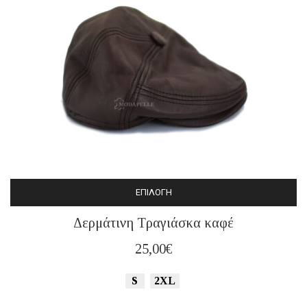
ΕΠΙΛΟΓΉ
Αυτό
Δερμάτινη Τραγιάσκα καφέ
το
προϊόν
25,00
€
έχει
πολλαπλές
S
2XL
παραλλαγές.