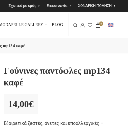
Σχετικά με εμάς
Επικοινωνία
ΧΟΝΔΡΙΚΗ ΠΩΛΗΣΗ
0
MODAPELLE GALLERY
BLOG
ες mp134 καφέ
Γούνινες παντόφλες mp134
καφέ
14,00
€
Εξαιρετικά ζεστές, άνετες και υποαλλεργικές –