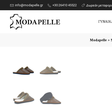
info@modapelle.gr
+30 26410 45522
Δωρεάν μεταφορικ
ΓΥΝΑΙΚ
»
Modapelle