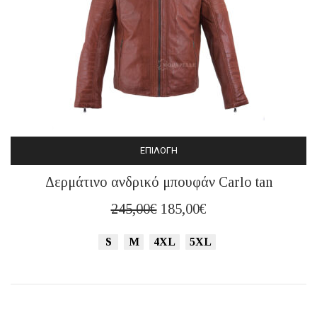
ΕΠΙΛΟΓΉ
Αυτό
Δερμάτινο ανδρικό μπουφάν Carlo tan
το
προϊόν
Original
Η
245,00
€
185,00
€
έχει
price
τρέχουσα
πολλαπλές
S
M
4XL
5XL
was:
τιμή
παραλλαγές.
245,00€.
είναι:
Οι
185,00€.
επιλογές
μπορούν