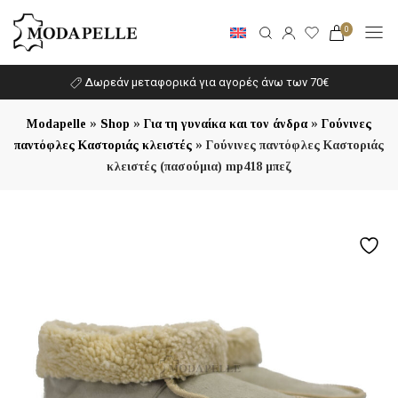
0
Δωρεάν μεταφορικά για αγορές άνω των 70€
»
»
»
Modapelle
Shop
Για τη γυναίκα και τον άνδρα
Γούνινες
»
παντόφλες Καστοριάς κλειστές
Γούνινες παντόφλες Καστοριάς
κλειστές (πασούμια) mp418 μπεζ