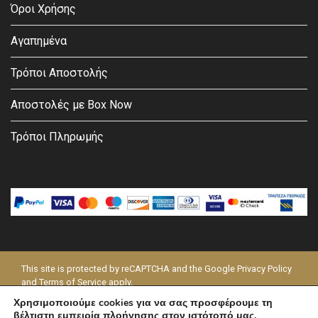
Όροι Χρήσης
Αγαπημένα
Τρόποι Αποστολής
Αποστολές με Box Now
Τρόποι Πληρωμής
This site is protected by reCAPTCHA and the Google
Privacy Policy
and
Terms of Service
apply.
Χρησιμοποιούμε cookies για να σας προσφέρουμε τη
© 2026 - MODAPELLE
βέλτιστη εμπειρία πλοήγησης στον ιστότοπό μας.