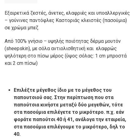
Εξαιρετικά ζεστές, άνετες, ελαφριές και υποαλλεργικές
– γούνινες παντόφλες Καστοριάς κλειστές (πασούμια)
σε χρώμα μπεζ.
Από 100% γνήσιο – υψηλής ποιότητας δέρμα μουτόν
(sheepskin), με σόλα αντιολισθητική και ελαφρώς
ψηλότερη στο πίσω μέρος (ύψος σόλας: 1 cm μπροστά
και 2 cm πίσω)
Επιλέξτε μέγεθος ίδιο με το μέγεθος του
παπουτσιού σας. Στην περίπτωση που στα
παπούτσια κινήστε μεταξύ δύο μεγεθών, τότε
στα πασούμια επιλέγετε το μικρότερο. π.χ. εάν
φοράτε παπούτσι 40 ή 41, ανάλογα την εταιρεία,
στα πασούμια επιλέγουμε το μικρότερο, δηλ το
40.