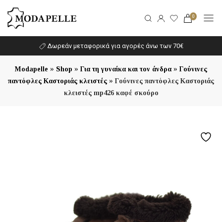
0
Δωρεάν μεταφορικά για αγορές άνω των 70€
»
»
»
Modapelle
Shop
Για τη γυναίκα και τον άνδρα
Γούνινες
»
παντόφλες Καστοριάς κλειστές
Γούνινες παντόφλες Καστοριάς
κλειστές mp426 καφέ σκούρο