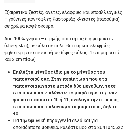
Εξαιρετικά ζεστές, άνετες, ελαφριές και υποαλλεργικές
– γούνινες παντόφλες Καστοριάς κλειστές (πασούμια)
σε χρώμα καφέ σκούρο.
Από 100% γνήσιο – υψηλής ποιότητας δέρμα μουτόν
(sheepskin), με σόλα αντιολισθητική και ελαφρώς
ψηλότερη στο πίσω μέρος (ύψος σόλας: 1 cm μπροστά
και 2 cm πίσω)
Επιλέξτε μέγεθος ίδιο με το μέγεθος του
παπουτσιού σας. Στην περίπτωση που στα
παπούτσια κινήστε μεταξύ δύο μεγεθών, τότε
στα πασούμια επιλέγετε το μικρότερο. π.χ. εάν
φοράτε παπούτσι 40 ή 41, ανάλογα την εταιρεία,
στα πασούμια επιλέγουμε το μικρότερο, δηλ το
40.
Για τηλεφωνική παραγγελία αλλά και για
οποιαδήποτε βοήθεια, καλέστε μας στο 2641045522