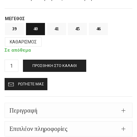
ΜΈΓΕΘΟΣ
39
40
41
45
46
ΚΑΘΑΡΙΣΜΌΣ
Σε απόθεμα
Γούνινες
ΠΡΟΣΘΉΚΗ ΣΤΟ ΚΑΛΆΘΙ
παντόφλες
Καστοριάς
ΡΩΤΉΣΤΕ ΜΑΣ
κλειστές
mp426
καφέ
σκούρο
Περιγραφή
ποσότητα
Επιπλέον πληροφορίες