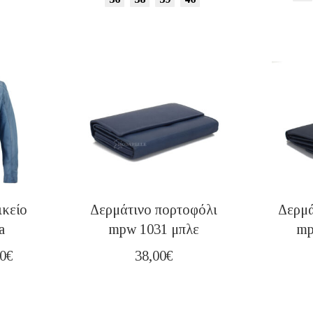
ικείο
Δερμάτινο πορτοφόλι
Δερμά
a
mpw 1031 μπλε
mp
nal
Η
00
€
38,00
€
τρέχουσα
τιμή