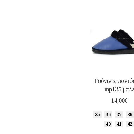
Γούνινες παντό
mp135 μπλ
14,00
€
35
36
37
38
40
41
42