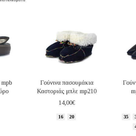
η mpb
Γούνινα πασουμάκια
Γούν
ούρο
Καστοριάς μπλε mp210
m
14,00
€
16
20
35