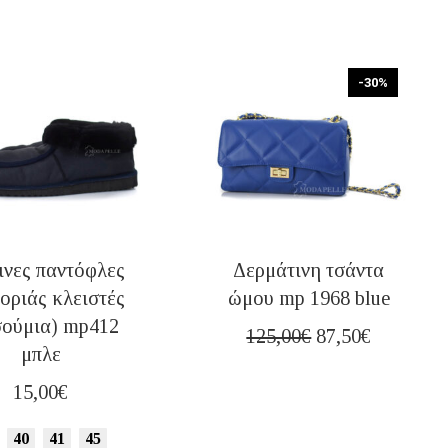
-30%
ινες παντόφλες
Δερμάτινη τσάντα
οριάς κλειστές
ώμου mp 1968 blue
σούμια) mp412
Original
Η
125,00
€
87,50
€
μπλε
price
τρέχουσ
was:
τιμή
15,00
€
125,00€.
είναι:
40
41
45
87,50€.