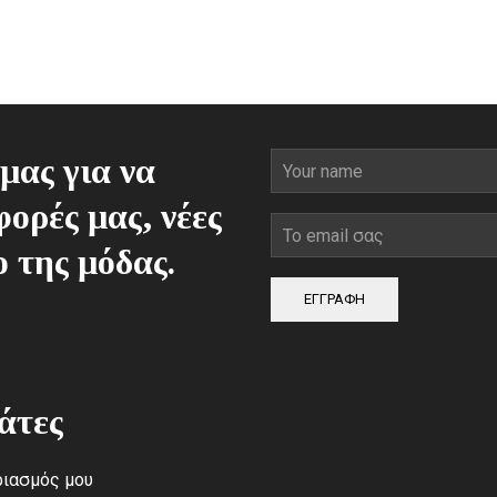
0€.
είναι:
155,00€.
μας για να
ορές μας, νέες
ο της μόδας.
ΕΓΓΡΑΦΗ
άτες
ιασμός μου