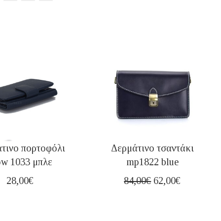
τινο πορτοφόλι
Δερμάτινο τσαντάκι
w 1033 μπλε
mp1822 blue
Original
Η
28,00
€
84,00
€
62,00
€
price
τρέχουσα
was:
τιμή