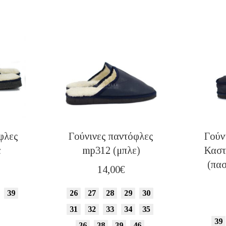
φλες
Γούνινες παντόφλες
Γούν
ε
mp312 (μπλε)
Καστ
(πα
14,00
€
39
26
27
28
29
30
31
32
33
34
35
39
36
38
39
46