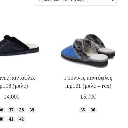
ινες παντόφλες
Γούνινες παντόφλες
p108 (μπλε)
mp131 (μπλε – rex)
14,00
€
15,00
€
36
37
38
39
35
36
40
41
42