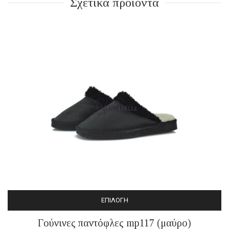
Σχετικά προϊόντα
ΕΠΙΛΟΓΉ
Αυτό
Γούνινες παντόφλες mp117 (μαύρο)
το