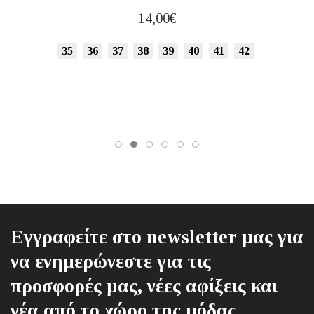
προϊόν
14,00
€
έχει
πολλαπλές
35
36
37
38
39
40
41
42
παραλλαγές.
Οι
επιλογές
μπορούν
να
επιλεγούν
στη
σελίδα
του
προϊόντος
Εγγραφείτε στο newsletter μας για
να ενημερώνεστε για τις
προσφορές μας, νέες αφίξεις και
νέα από το χώρο της μόδας.