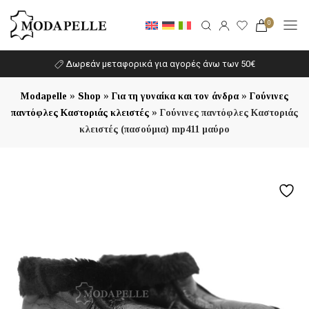
0
Δωρεάν μεταφορικά για αγορές άνω των 50€
»
»
»
Modapelle
Shop
Για τη γυναίκα και τον άνδρα
Γούνινες
»
παντόφλες Καστοριάς κλειστές
Γούνινες παντόφλες Καστοριάς
κλειστές (πασούμια) mp411 μαύρο