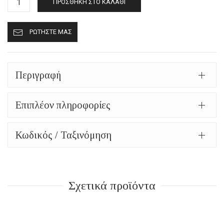
ΠΡΟΣΘΉΚΗ ΣΤΟ ΚΑΛΆΘΙ
παντόφλες
Καστοριάς
ΡΩΤΉΣΤΕ ΜΑΣ
κλειστές
(πασούμια)
mp411
μαύρο
Περιγραφή
ποσότητα
Επιπλέον πληροφορίες
Κωδικός / Ταξινόμηση
Σχετικά προϊόντα