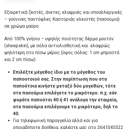
Εξαιρετικά ζεστές, άνετες, ελαφριές και υποαλλεργικές
– γούνινες παντόφλες Καστοριάς κλειστές (πασούμια)
σε χρώμα μαύρο.
Από 100% γνήσιο – υψηλής ποιότητας δέρμα μουτόν
(sheepskin), με σόλα αντιολισθητική και ελαφρώς
ψηλότερη στο πίσω μέρος (ύψος σόλας: 1 cm μπροστά
και 2 cm πίσω)
Επιλέξτε μέγεθος ίδιο με το μέγεθος του
παπουτσιού σας. Στην περίπτωση που στα
παπούτσια κινήστε μεταξύ δύο μεγεθών, τότε
στα πασούμια επιλέγετε το μικρότερο. π.χ. εάν
φοράτε παπούτσι 40 ή 41 ανάλογα την εταιρεία,
στα πασούμια επιλέγουμε το μικρότερο, δηλ το
40.
Για τηλεφωνική παραγγελία αλλά και για
οποιαδήποτε βοήθεια, καλέστε μας στο 2641045522