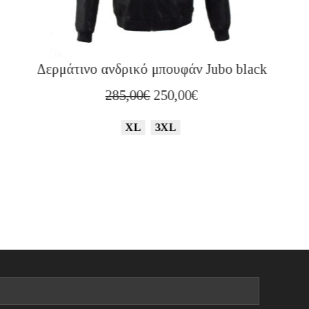
Δερμάτινο ανδρικό μπουφάν Jubo black
Original
Η
285,00
€
250,00
€
price
τρέχουσα
XL
3XL
was:
τιμή
285,00€.
είναι:
250,00€.