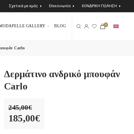
Σχετικά με εμάς
Επικοινωνία
ΧΟΝΔΡΙΚΗ ΠΩΛΗΣΗ
0
MODAPELLE GALLERY
BLOG
πουφάν Carlo
Δερμάτινο ανδρικό μπουφάν
Carlo
245,00
€
Original
185,00
€
price
Η