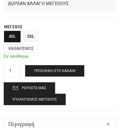
ΔΩΡΕΑΝ ΑΛΛΑΓΗ ΜΕΓΕΘΟΥΣ
ΜΈΓΕΘΟΣ
4XL
5XL
ΚΑΘΑΡΙΣΜΌΣ
Σε απόθεμα
Δερμάτινο
ΠΡΟΣΘΉΚΗ ΣΤΟ ΚΑΛΆΘΙ
ανδρικό
μπουφάν
ΡΩΤΉΣΤΕ ΜΑΣ
Carlo
ποσότητα
ΥΠΟΛΟΓΙΣΜΌΣ ΜΕΓΈΘΟΥΣ
Περιγραφή