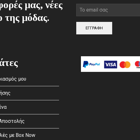
ορές μας, νέες
ο της μόδας.
ΕΓΓΡΑΦΗ
άτες
ιασμός μου
ρήσης
ένα
 Αποστολής
λές με Box Now