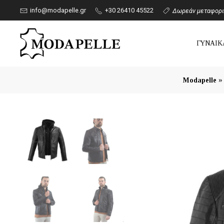
info@modapelle.gr
+30 26410 45522
Δωρεάν μεταφορικ
ΓΥΝΑΙΚ
Modapelle