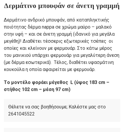
Δερμάτινο μπουφάν σε άνετη γραμμή
was:
τρέχουσα
245,00€.
τιμή
Δερμάτινο ανδρικό μπουφάν, από καταπληκτικής
ποιότητας δέρμα nappa σε χρώμα μαύρο – μαλακό
είναι:
στην υφή – και σε άνετη γραμμή (ιδανικό για μεγάλα
μεγέθη)! Διαθέτει τέσσερις εξωτερικές τσέπες οι
185,00€.
οποίες και κλείνουν με φερμουάρ. Στο κάτω μέρος
του μανικιού υπάρχει φερμουάρ για μεγαλύτερη άνεση
(με δέρμα εσωτερικά). Τέλος, διαθέτει υφασμάτινη
κουκούλα η οποία αφαιρείται με φερμουάρ.
Tο μοντέλο φοράει μέγεθος L (ύψος 183 cm –
στήθος 102 cm – μέση 97 cm)
Θέλετε να σας βοηθήσουμε; Καλέστε μας στο
2641045522