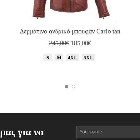
Δερμάτινο ανδρικό μπουφάν Carlo tan
Original
Η
245,00
€
185,00
€
price
τρέχουσα
S
M
4XL
5XL
was:
τιμή
245,00€.
είναι:
185,00€.
μας για να