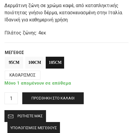
Δερμάτινη ζώνη σε χρώμα καφέ, από καταπληκτικής
ποιότητας γνήσιο δέρμα, κατασκευασμένη στην Ιταλία.
Ιδανική για καθημερινή χρήση
Πλάτος ζώνης: 4εκ
ΜΈΓΕΘΟΣ
95CM
100CM
105CM
ΚΑΘΑΡΙΣΜΌΣ
Μόνο 1 απομένουν σε απόθεμα
Δερμάτινη
ΠΡΟΣΘΉΚΗ ΣΤΟ ΚΑΛΆΘΙ
ζώνη
Roncato
ΡΩΤΉΣΤΕ ΜΑΣ
451440
καφέ
ΥΠΟΛΟΓΙΣΜΌΣ ΜΕΓΈΘΟΥΣ
ποσότητα