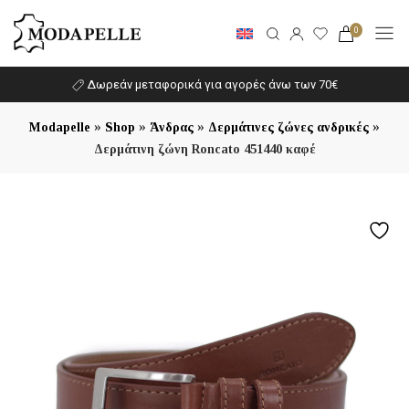
0
Δωρεάν μεταφορικά για αγορές άνω των 70€
»
»
»
»
Modapelle
Shop
Άνδρας
Δερμάτινες ζώνες ανδρικές
Δερμάτινη ζώνη Roncato 451440 καφέ