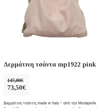
Δερμάτινη τσάντα mp1922 pink
147,00
€
Original
73,50
€
price
Η
was:
τρέχουσα
Δερμάτινη τσάντα, made in Italy – από την Modapelle.