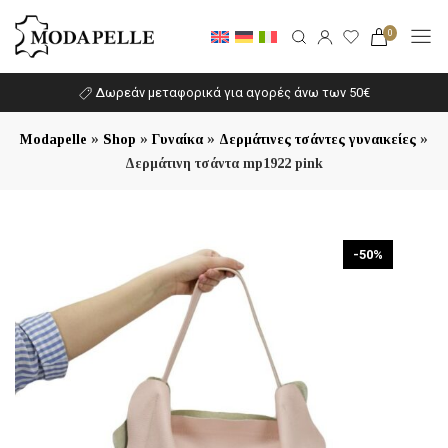
0
Δωρεάν μεταφορικά για αγορές άνω των 50€
»
»
»
»
Modapelle
Shop
Γυναίκα
Δερμάτινες τσάντες γυναικείες
Δερμάτινη τσάντα mp1922 pink
-50%