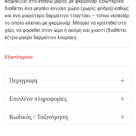
Ασφαλίζει στο επάνω μέρος με φερμουάρ. Εσωτερικά
147,00€.
τιμή
διαθέτει ένα μεγάλο εννιαίο χώρο (χωρίς φόδρα) καθώς
είναι:
και ένα μικρότερο δερμάτινο τσαντάκι – τύπου νεσεσέρ
το οποίο κλείνει με φερμουάρ. Μπορεί να κρατηθεί στο
73,50€.
χέρι, να φορεθεί στον ώμο ή ακόμη και χιαστί (διαθέτει
έξτρα μακρύ δερμάτινο λουράκι).
Εξαντλημένο
Περιγραφή
Επιπλέον πληροφορίες
Κωδικός / Ταξινόμηση