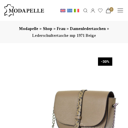
0
»
»
»
»
Modapelle
Shop
Frau
Damenledertaschen
Lederschultertasche mp 1971 Beige
-30%