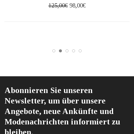
Ursprünglicher
Aktueller
125,00
€
98,00
€
Preis
Preis
war:
ist:
125,00€
98,00€.
Abonnieren Sie unseren
Newsletter, um über unsere
Angebote, neue Ankünfte und
Modenachrichten informiert zu
bleiben.