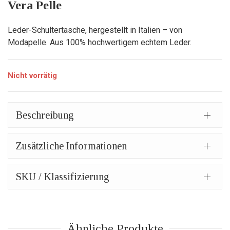
war:
Preis
Vera Pelle
82,00€
ist:
Leder-Schultertasche, hergestellt in Italien – von
57,00€.
Modapelle. Aus 100% hochwertigem echtem Leder.
Nicht vorrätig
Beschreibung
Zusätzliche Informationen
SKU / Klassifizierung
Ähnliche Produkte