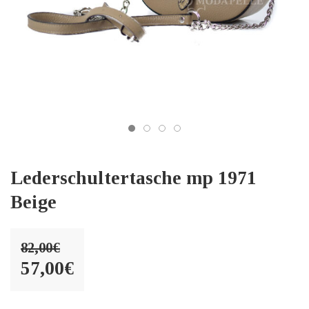
Lederschultertasche mp 1971
Beige
82,00
€
Ursprünglicher
57,00
€
Preis
Aktueller