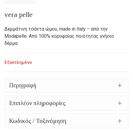
price
Η
was:
τρέχουσα
vera pelle
82,00€.
τιμή
Δερμάτινη τσάντα ώμου, made in Italy – από την
είναι:
Modapelle. Από 100% κορυφαίας ποιότητας γνήσιο
δέρμα.
57,00€.
Εξαντλημένο
Περιγραφή
Επιπλέον πληροφορίες
Κωδικός / Ταξινόμηση