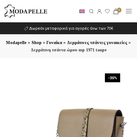
0
Δωρεάν μεταφορικά για αγορές άνω των 70€
»
»
»
»
Modapelle
Shop
Γυναίκα
Δερμάτινες τσάντες γυναικείες
Δερμάτινη τσάντα ώμου mp 1971 taupe
-30%