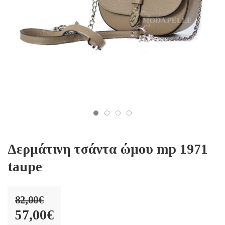
Δερμάτινη τσάντα ώμου mp 1971
taupe
82,00
€
Original
57,00
€