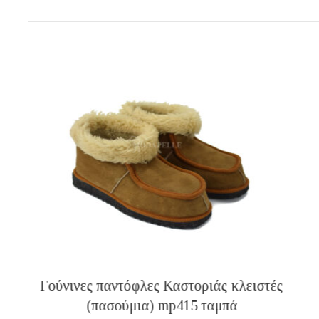
Γούνινες παντόφλες Καστοριάς κλειστές
(πασούμια) mp415 ταμπά