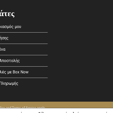
άτες
ιασμός μου
ρήσης
ένα
 Αποστολής
λές με Box Now
 Πληρωμής
licy
and
Terms of Service
apply.