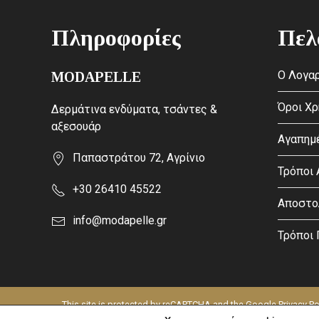
Πληροφορίες
Πελ
Ο Λογαρ
MODAPELLE
Όροι Χ
Δερμάτινα ενδύματα, τσάντες &
αξεσουάρ
Αγαπημ
Παπαστράτου 72, Αγρίνιο
Τρόποι
+30 26410 45522
Αποστο
info@modapelle.gr
Τρόποι
This site is protected by reCAPTCHA and the Google
Privacy Po