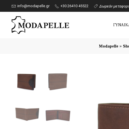
info@modapelle.gr
+30 26410 45522
Δωρεάν μεταφορικ
ΓΥΝΑΙΚ
»
Modapelle
Sh