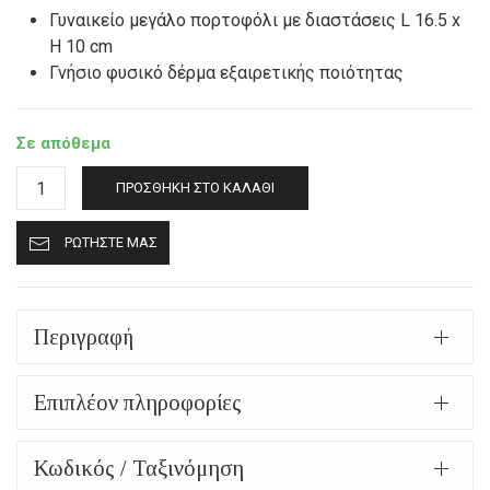
Γυναικείο μεγάλο πορτοφόλι με διαστάσεις L 16.5 x
H 10 cm
Γνήσιο φυσικό δέρμα εξαιρετικής ποιότητας
Σε απόθεμα
Δερμάτινο
ΠΡΟΣΘΉΚΗ ΣΤΟ ΚΑΛΆΘΙ
πορτοφόλι
mpw
ΡΩΤΉΣΤΕ ΜΑΣ
1031
μαύρο
ποσότητα
Περιγραφή
Επιπλέον πληροφορίες
Κωδικός / Ταξινόμηση