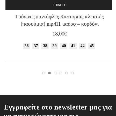
ΕΠΙΛΟΓΉ
Αυτό
Γούνινες παντόφλες Καστοριάς κλειστές
το
(πασούμια) mp411 μαύρο – κορδόνι
προϊόν
έχει
18,00
€
πολλαπλές
παραλλαγές.
36
37
38
39
40
41
44
45
Οι
επιλογές
μπορούν
να
επιλεγούν
στη
σελίδα
του
προϊόντος
Εγγραφείτε στο newsletter μας για