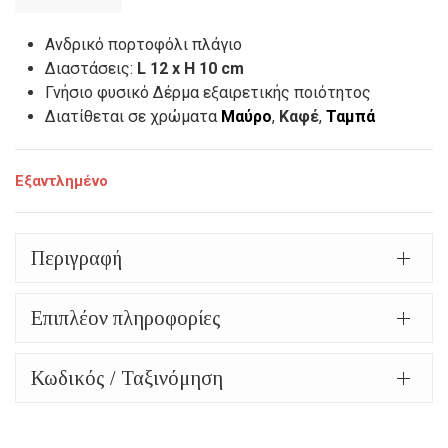
price
Η
was:
τρέχουσα
Ανδρικό πορτοφόλι πλάγιο
Διαστάσεις:
L 12 x H 10 cm
32,00€.
τιμή
Γνήσιο φυσικό Δέρμα εξαιρετικής ποιότητος
είναι:
Διατίθεται σε χρώματα
Μαύρο
,
Καφέ
,
Ταμπά
22,00€.
Εξαντλημένο
Περιγραφή
Επιπλέον πληροφορίες
Κωδικός / Ταξινόμηση