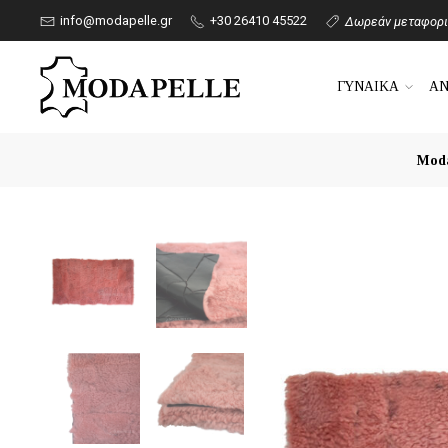
info@modapelle.gr
+30 26410 45522
Δωρεάν μεταφορικ
ΓΥΝΑΙΚΑ
Α
Moda