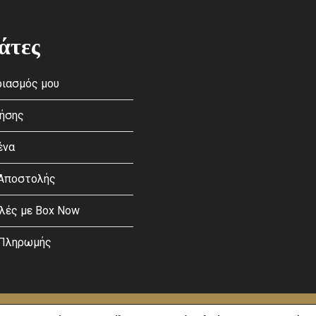
άτες
ιασμός μου
ρήσης
ένα
 Αποστολής
λές με Box Now
 Πληρωμής
licy
and
Terms of Service
apply.