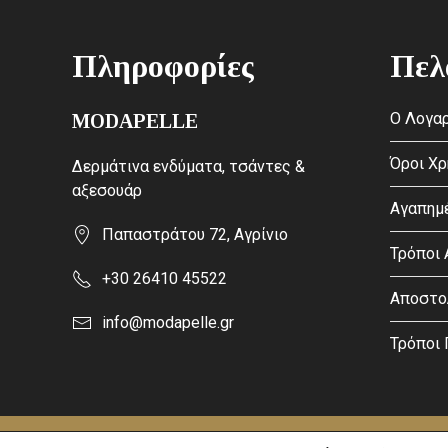
Πληροφορίες
Πελ
Ο Λογαρ
MODAPELLE
Όροι Χ
Δερμάτινα ενδύματα, τσάντες &
αξεσουάρ
Αγαπημ
Παπαστράτου 72, Αγρίνιο
Τρόποι
+30 26410 45522
Αποστο
info@modapelle.gr
Τρόποι
This site is protected by reCAPTCHA and the Google
Privacy Po