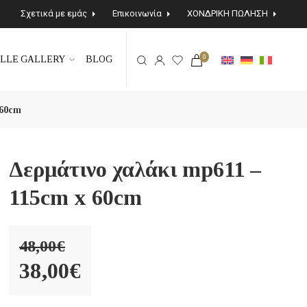
Σχετικά με εμάς
Επικοινωνία
ΧΟΝΔΡΙΚΗ ΠΩΛΗΣΗ
0
LLE GALLERY
BLOG
 60cm
Δερμάτινο χαλάκι mp611 –
115cm x 60cm
48,00
€
Original
38,00
€
price
Η