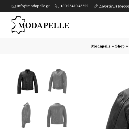
info@modapelle.gr
+30 26410 45522
Δωρεάν μεταφορικ
»
Modapelle
Shop