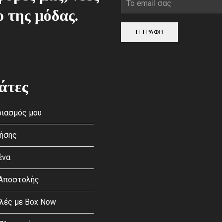
ο της μόδας.
ΕΓΓΡΑΦΗ
άτες
ιασμός μου
ρήσης
ένα
 Αποστολής
λές με Box Now