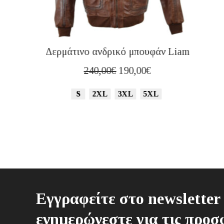
Δερμάτινο ανδρικό μπουφάν Liam
Original
Η
240,00
€
190,00
€
price
τρέχουσα
S
2XL
3XL
5XL
was:
τιμή
240,00€.
είναι:
190,00€.
Εγγραφείτε στο newsletter 
ενημερώνεστε για τις προσφ