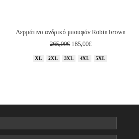
Δερμάτινο ανδρικό μπουφάν Robin brown
Original
Η
265,00
€
185,00
€
price
τρέχουσα
XL
2XL
3XL
4XL
5XL
was:
τιμή
265,00€.
είναι:
185,00€.