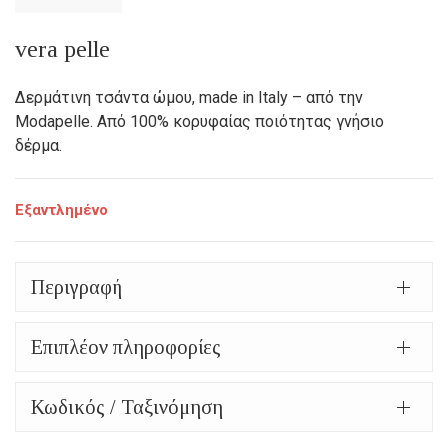
price
Η
was:
τρέχουσα
vera pelle
125,00€.
τιμή
Δερμάτινη τσάντα ώμου, made in Italy – από την
είναι:
Modapelle. Από 100% κορυφαίας ποιότητας γνήσιο
δέρμα.
98,00€.
Εξαντλημένο
Περιγραφή
Επιπλέον πληροφορίες
Κωδικός / Ταξινόμηση