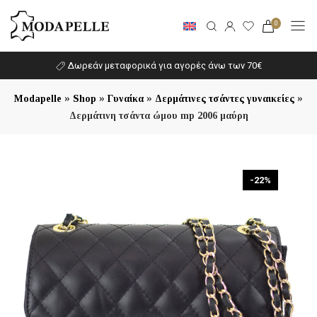
0
Δωρεάν μεταφορικά για αγορές άνω των 70€
»
»
»
»
Modapelle
Shop
Γυναίκα
Δερμάτινες τσάντες γυναικείες
Δερμάτινη τσάντα ώμου mp 2006 μαύρη
-22%