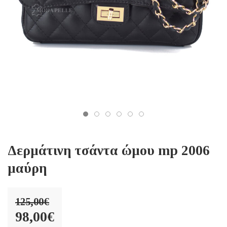
Δερμάτινη τσάντα ώμου mp 2006
μαύρη
125,00
€
Original
98,00
€