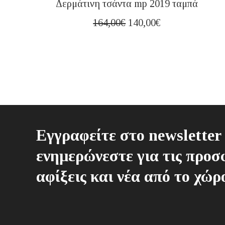
Δερμάτινη τσάντα mp 2019 ταμπά
Original
Η
164,00
€
140,00
€
price
τρέχουσα
was:
τιμή
164,00€.
είναι:
140,00€.
Εγγραφείτε στο newsletter 
ενημερώνεστε για τις προσφ
αφίξεις και νέα από το χώρ