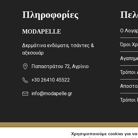
Πληροφορίες
Πελ
Ο Λογαρ
MODAPELLE
Όροι Χ
Δερμάτινα ενδύματα, τσάντες &
αξεσουάρ
Αγαπημ
Παπαστράτου 72, Αγρίνιο
Τρόποι
+30 26410 45522
Αποστο
info@modapelle.gr
Τρόποι
This site is protected by reCAPTCHA and the Google
Privacy Po
Χρησιμοποιούμε cookies για να