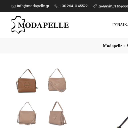
info@modapelle.gr
+30 26410 45522
Δωρεάν μεταφορικ
ΓΥΝΑΙΚ
»
Modapelle