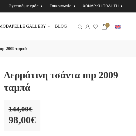
Σχετικά με εμάς
Επικοινωνία
ΧΟΝΔΡΙΚΗ ΠΩΛΗΣΗ
0
MODAPELLE GALLERY
BLOG
mp 2009 ταμπά
Δερμάτινη τσάντα mp 2009
ταμπά
144,00
€
Original
98,00
€
price
Η