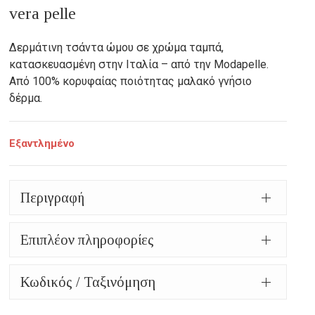
vera pelle
was:
τρέχουσα
144,00€.
τιμή
Δερμάτινη τσάντα ώμου σε χρώμα ταμπά,
κατασκευασμένη στην Ιταλία – από την Modapelle.
είναι:
Από 100% κορυφαίας ποιότητας μαλακό γνήσιο
δέρμα.
98,00€.
Εξαντλημένο
Περιγραφή
Επιπλέον πληροφορίες
Κωδικός / Ταξινόμηση