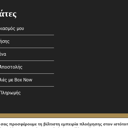
άτες
ιασμός μου
ρήσης
ένα
 Αποστολής
λές με Box Now
 Πληρωμής
licy
and
Terms of Service
apply.
 σας προσφέρουμε τη βέλτιστη εμπειρία πλοήγησης στον ιστότο