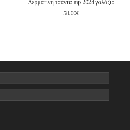
Δερμάτινη τσάντα mp 2024 γαλάζιο
58,00
€