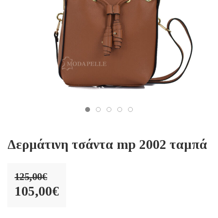
Δερμάτινη τσάντα mp 2002 ταμπά
125,00
€
Original
105,00
€
price
Η