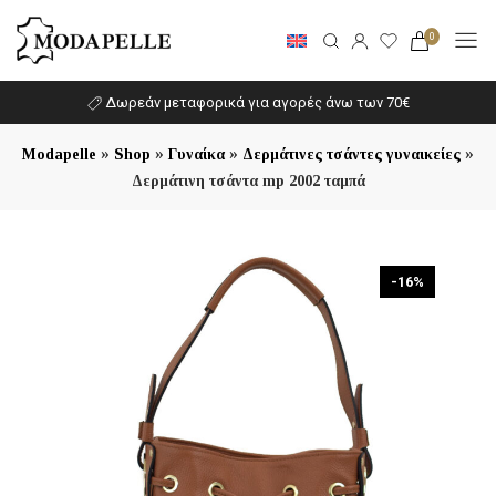
0
Δωρεάν μεταφορικά για αγορές άνω των 70€
»
»
»
»
Modapelle
Shop
Γυναίκα
Δερμάτινες τσάντες γυναικείες
Δερμάτινη τσάντα mp 2002 ταμπά
-16%