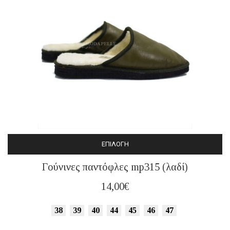
ΕΠΙΛΟΓΉ
Αυτό
Γούνινες παντόφλες mp315 (λαδί)
το
προϊόν
14,00
€
έχει
πολλαπλές
38
39
40
44
45
46
47
παραλλαγές.