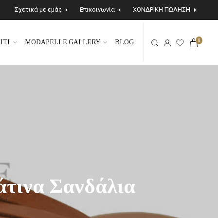
Σχετικά με εμάς
Επικοινωνία
ΧΟΝΔΡΙΚΗ ΠΩΛΗΣΗ
0
ΙΤΙ
MODAPELLE GALLERY
BLOG
άτινα Σανδάλια