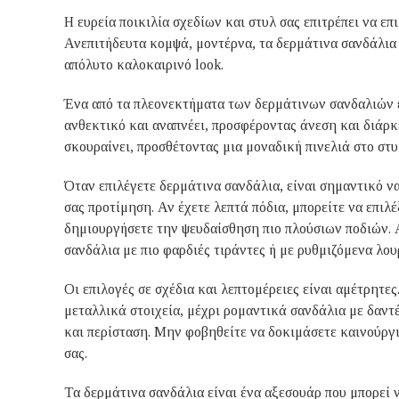
Η ευρεία ποικιλία σχεδίων και στυλ σας επιτρέπει να επ
Ανεπιτήδευτα κομψά, μοντέρνα, τα δερμάτινα σανδάλια 
απόλυτο καλοκαιρινό look.
Ένα από τα πλεονεκτήματα των δερμάτινων σανδαλιών εί
ανθεκτικό και αναπνέει, προσφέροντας άνεση και διάρκε
σκουραίνει, προσθέτοντας μια μοναδική πινελιά στο στυ
Όταν επιλέγετε δερμάτινα σανδάλια, είναι σημαντικό ν
σας προτίμηση. Αν έχετε λεπτά πόδια, μπορείτε να επιλ
δημιουργήσετε την ψευδαίσθηση πιο πλούσιων ποδιών. Αν
σανδάλια με πιο φαρδιές τιράντες ή με ρυθμιζόμενα λο
Οι επιλογές σε σχέδια και λεπτομέρειες είναι αμέτρητε
μεταλλικά στοιχεία, μέχρι ρομαντικά σανδάλια με δαντ
και περίσταση. Μην φοβηθείτε να δοκιμάσετε καινούργι
σας.
Τα δερμάτινα σανδάλια είναι ένα αξεσουάρ που μπορεί ν