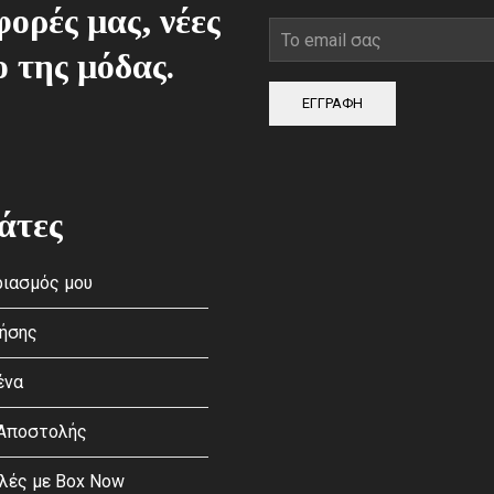
ορές μας, νέες
ο της μόδας.
ΕΓΓΡΑΦΗ
άτες
ιασμός μου
ρήσης
ένα
 Αποστολής
λές με Box Now