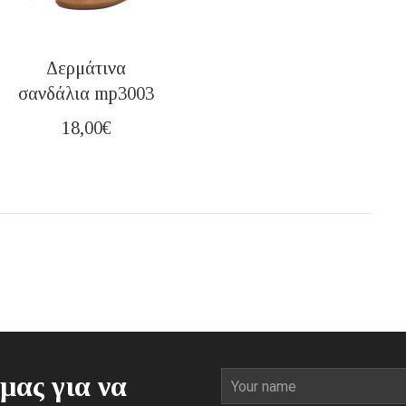
Δερμάτινα
σανδάλια mp3003
18,00
€
μας για να