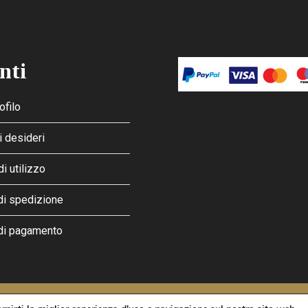
nti
ofilo
i desideri
di utilizzo
di spedizione
di pagamento
licy
and
Terms of Service
apply.