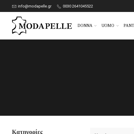
info@modapelle.gr
0030 2641045522
DONNA
UOMO
PANT
Κατηγορίες