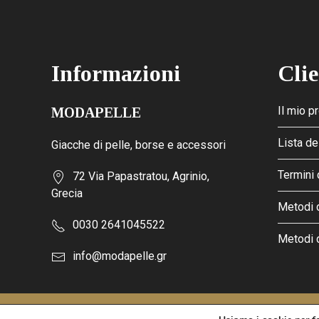
Informazioni
Clie
Il mio pr
MODAPELLE
Lista de
Giacche di pelle, borse e accessori
Termini 
72 Via Papastratou, Agrinio,
Grecia
Metodi 
0030 2641045522
Metodi 
info@modapelle.gr
This site is protected by reCAPTCHA and the Google
Privacy Po