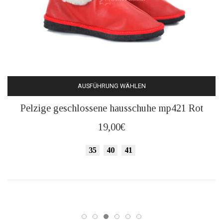
AUSFÜHRUNG WÄHLEN
Dieses
Pelzige geschlossene hausschuhe mp421 Rot
Produkt
weist
19,00
€
mehrere
Varianten
35
40
41
auf.
Die
Optionen
können
auf
der