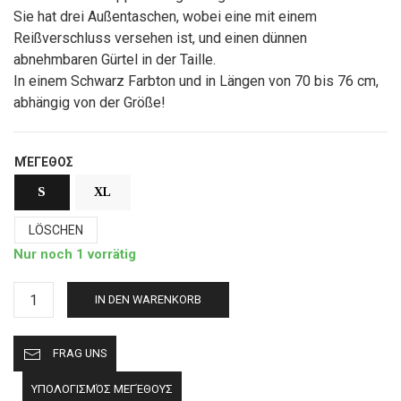
345,00€
ist:
Sie hat drei Außentaschen, wobei eine mit einem
195,00€.
Reißverschluss versehen ist, und einen dünnen
abnehmbaren Gürtel in der Taille.
In einem Schwarz Farbton und in Längen von 70 bis 76 cm,
abhängig von der Größe!
ΜΈΓΕΘΟΣ
S
XL
LÖSCHEN
Nur noch 1 vorrätig
Lederjacke
IN DEN WARENKORB
Serena
Schwarz
FRAG UNS
Menge
ΥΠΟΛΟΓΙΣΜΌΣ ΜΕΓΈΘΟΥΣ