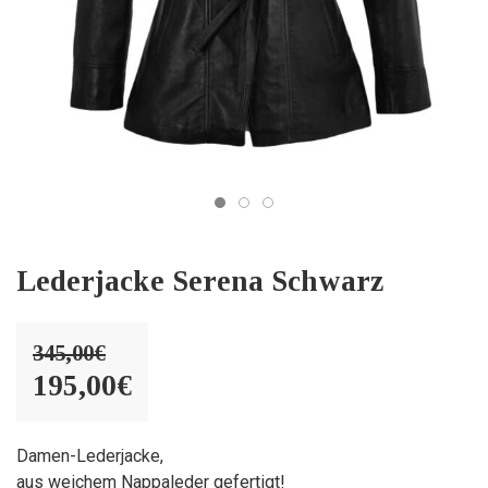
Lederjacke Serena Schwarz
345,00
€
Ursprünglicher
195,00
€
Preis
Aktueller
war:
Preis
Damen-Lederjacke,
aus weichem Nappaleder gefertigt!