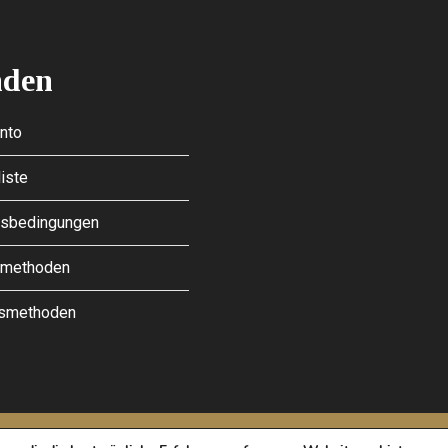
den
nto
iste
sbedingungen
dmethoden
gsmethoden
licy
and
Terms of Service
apply.