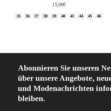
15,00
€
35
36
37
38
39
40
41
44
45
46
Abonnieren Sie unseren Ne
über unsere Angebote, neu
und Modenachrichten info
bleiben.