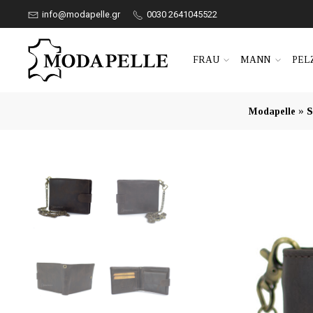
info@modapelle.gr
0030 2641045522
FRAU
MANN
PEL
»
Modapelle
S