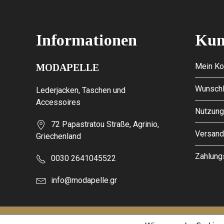
Informationen
Kun
Mein Ko
MODAPELLE
Wunschl
Lederjacken, Taschen und
Accessoires
Nutzung
72 Papastratou Straße, Agrinio,
Versan
Griechenland
Zahlun
0030 2641045522
info@modapelle.gr
This site is protected by reCAPTCHA and the Google
Privacy Po