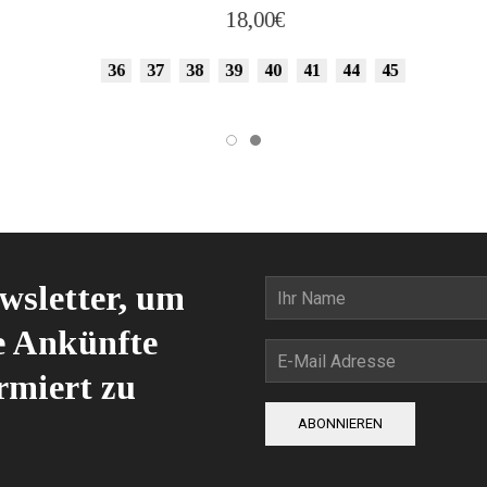
18,00
€
36
37
38
39
40
41
44
45
wsletter, um
e Ankünfte
rmiert zu
ABONNIEREN