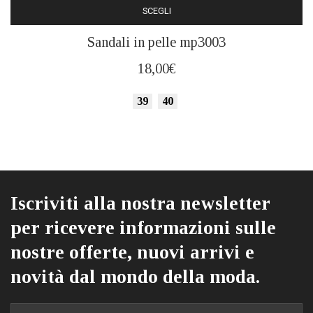
SCEGLI
Questo
Sandali in pelle mp3003
prodotto
ha
18,00
€
più
varianti.
39
40
Le
opzioni
possono
essere
scelte
Iscriviti alla nostra newsletter
nella
pagina
per ricevere informazioni sulle
del
nostre offerte, nuovi arrivi e
prodotto
novità dal mondo della moda.