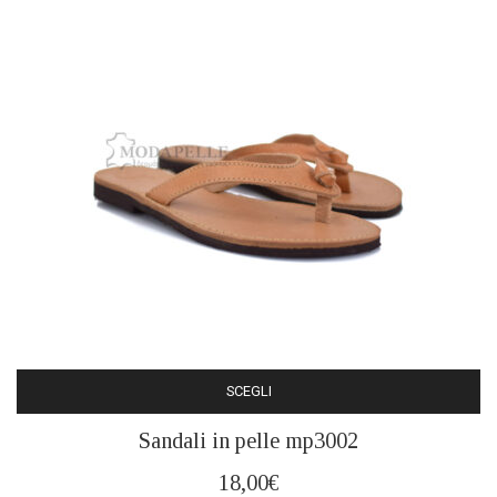
essere
scelte
nella
pagina
del
prodotto
SCEGLI
Questo
Sandali in pelle mp3002
prodotto
ha
18,00
€