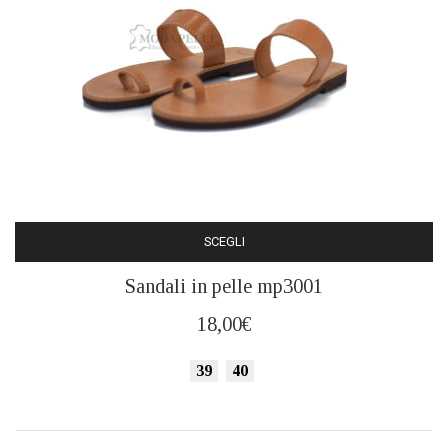
SCEGLI
Questo
Sandali in pelle mp3001
prodotto
ha
18,00
€
più
varianti.
39
40
Le
opzioni
possono