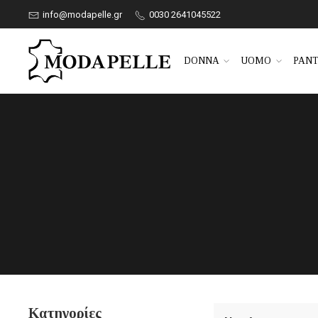
info@modapelle.gr
0030 2641045522
DONNA
UOMO
PANT
Κατηγορίες