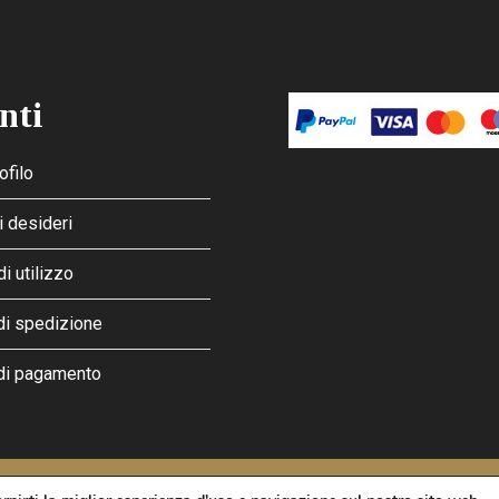
nti
ofilo
i desideri
di utilizzo
di spedizione
di pagamento
licy
and
Terms of Service
apply.