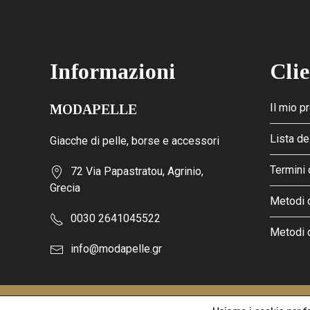
Informazioni
Clie
Il mio pr
MODAPELLE
Lista de
Giacche di pelle, borse e accessori
Termini 
72 Via Papastratou, Agrinio,
Grecia
Metodi 
0030 2641045522
Metodi 
info@modapelle.gr
This site is protected by reCAPTCHA and the Google
Privacy Po