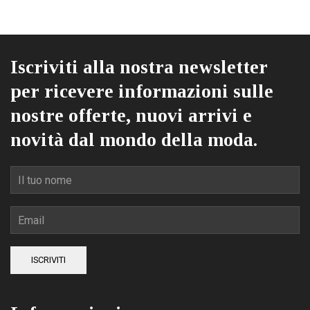
essere
scelte
nella
pagina
Iscriviti alla nostra newsletter
del
per ricevere informazioni sulle
prodotto
nostre offerte, nuovi arrivi e
novità dal mondo della moda.
ISCRIVITI