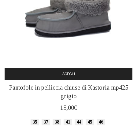
SCEGLI
Questo
Pantofole in pelliccia chiuse di Kastoria mp425
prodotto
grigio
ha
più
15,00
€
varianti.
Le
35
37
38
41
44
45
46
opzioni
possono