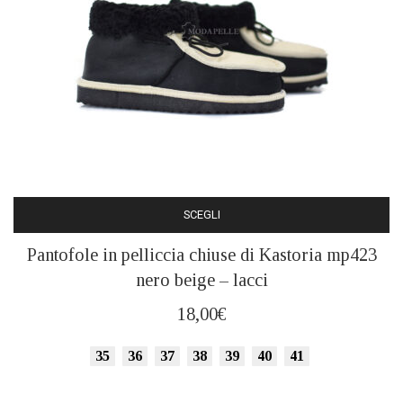
SCEGLI
Questo
Pantofole in pelliccia chiuse di Kastoria mp423
prodotto
nero beige – lacci
ha
più
18,00
€
varianti.
Le
35
36
37
38
39
40
41
opzioni
possono